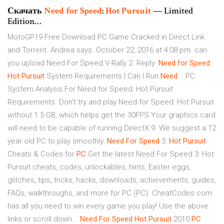
Скачать
Need
for
Speed
:
Hot
Pursuit
— Limited
Edition…
MotoGP19 Free Download PC Game Cracked in Direct Link
and Torrent. Andrea says. October 22, 2016 at 4:08 pm. can
you upload Need For Speed V-Rally 2. Reply.
Need
for
Speed
:
Hot
Pursuit
System Requirements | Can I Run
Need
... PC
System Analysis For Need for Speed: Hot Pursuit
Requirements. Don't try and play Need for Speed: Hot Pursuit
without 1.5 GB, which helps get the 30FPS Your graphics card
will need to be capable of running DirectX 9. We suggest a 12
year old PC to play smoothly.
Need
For
Speed
3:
Hot
Pursuit
Cheats & Codes for
PC
Get the latest Need For Speed 3: Hot
Pursuit cheats, codes, unlockables, hints, Easter eggs,
glitches, tips, tricks, hacks, downloads, achievements, guides,
FAQs, walkthroughs, and more for PC (PC). CheatCodes.com
has all you need to win every game you play! Use the above
links or scroll down...
Need
For
Speed
Hot
Pursuit
2010
PC