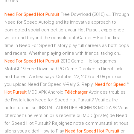
forces ...
Need
For
Speed
Hot
Pursuit
Free Download (2010) «… Through
Need for Speed Autolog and its innovative approach to
connected social competition, your Hot Pursuit experience
will extend beyond the console ontoCareer – For the first
time in Need For Speed history play full careers as both cops
and racers. Whether playing online with friends, taking on...
Need
For
Speed
Hot
Pursuit
2010 Game - Hellopcgames
MotoGP19 Free Download PC Game Cracked in Direct Link
and Torrent.Andrea says. October 22, 2016 at 4:08 pm. can
you upload Need For Speed V-Rally 2. Reply.
Need
for
Speed
™
Hot
Pursuit
MOD APK Android
Télécharger
Avoir des troubles
de l'installation Need for Speed Hot Pursuit? Veuillez lire
notre tutoriel sur INSTALLATION DES FICHIERS MOD APK.Vous
cherchez une version plus récente ou MOD (piraté) de Need
for Speed Hot Pursuit? Rejoignez notre communauté et nous
allons vous aider! How to Play
Need
for
Speed
Hot
Pursuit
on